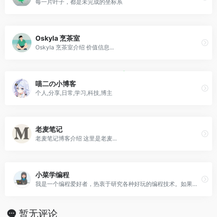
每一片叶子，都是未完成的坐标系
Oskyla 烹茶室
Oskyla 烹茶室介绍 价值信息...
喵二の小博客
个人,分享,日常,学习,科技,博主
老麦笔记
老麦笔记博客介绍 这里是老麦...
小菜学编程
我是一个编程爱好者，热衷于研究各种好玩的编程技术。如果能将自己折腾过的小玩意都记录下来，应该会挺有意思得，这就是我搭建这个网站的初衷。
暂无评论