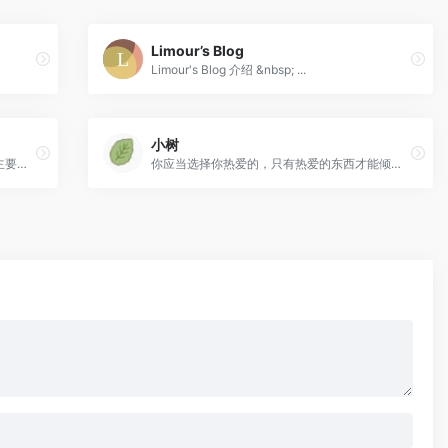
Limour’s Blog
Limour's Blog 介绍 &nbsp; ...
小树
广然笔记，用文字记录工作和学习生活，主要用来写点零零碎碎的东西，记录我学习和工作生活当中的一些琐事。
你应当选择你热爱的，只有热爱的东西才能倾注一切