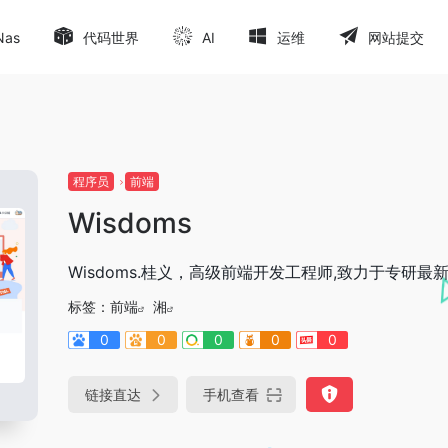
Nas
代码世界
AI
运维
网站提交
程序员
前端
Wisdoms
Wisdoms.桂义，高级前端开发工程师,致力于专研
标签：
前端
湘
0
0
0
0
0
链接直达
手机查看