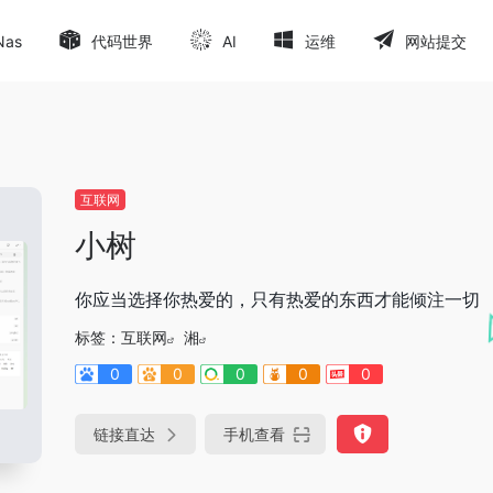
Nas
代码世界
AI
运维
网站提交
互联网
小树
你应当选择你热爱的，只有热爱的东西才能倾注一切
标签：
互联网
湘
0
0
0
0
0
链接直达
手机查看