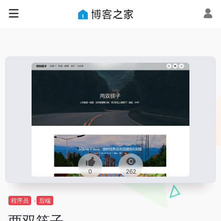
0
262
程序员
后端
两双筷子