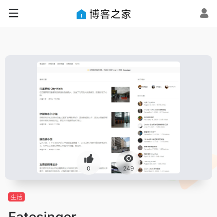
0
249
生活
Fatesinger