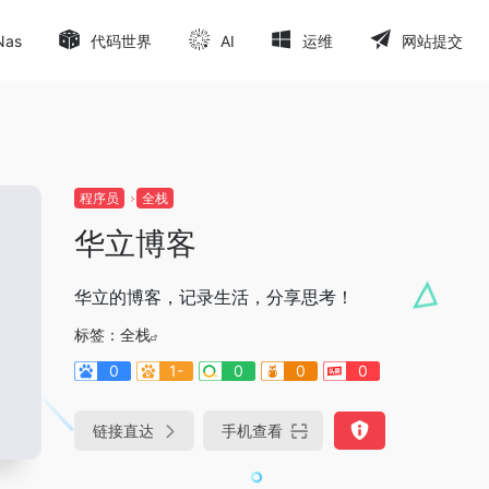
Nas
代码世界
AI
运维
网站提交
程序员
全栈
华立博客
华立的博客，记录生活，分享思考！
标签：
全栈
0
1-
0
0
0
链接直达
手机查看