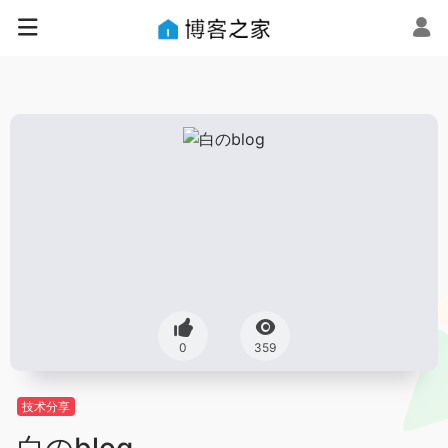
0
359
技术分享
白のblog