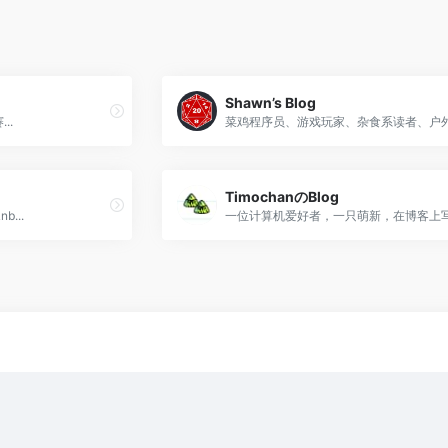
Shawn’s Blog
..
菜鸡程序员、游戏玩家、杂食系读者、户
TimochanのBlog
b...