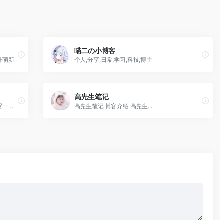
喵二の小博客
外萌新
个人,分享,日常,学习,科技,博主
高先生笔记
一位计算机爱好者，一只萌新，在博客上写一些自己感兴趣的东西。
高先生笔记 博客介绍 高先生...