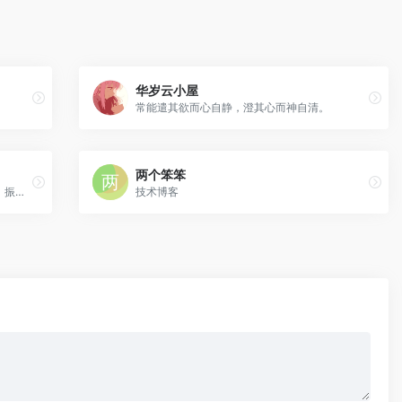
华岁云小屋
常能遣其欲而心自静，澄其心而神自清。
两个笨笨
千禧年小孩、长途骑行小学生、野钓路亚、振出并继、古典乐爱好者、野生程序员、独立开发者
技术博客