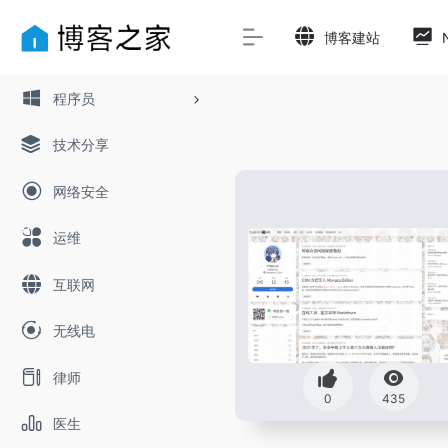
博客建站
程序员
技术分享
网络安全
运维
互联网
无线电
律师
0
435
医生