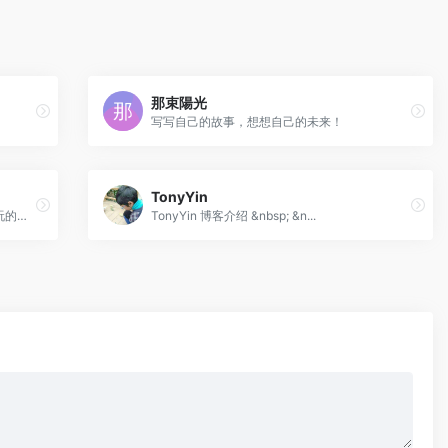
那束陽光
写写自己的故事，想想自己的未来！
TonyYin
我是一个编程爱好者，热衷于研究各种好玩的编程技术。如果能将自己折腾过的小玩意都记录下来，应该会挺有意思得，这就是我搭建这个网站的初衷。
TonyYin 博客介绍 &nbsp; &n...