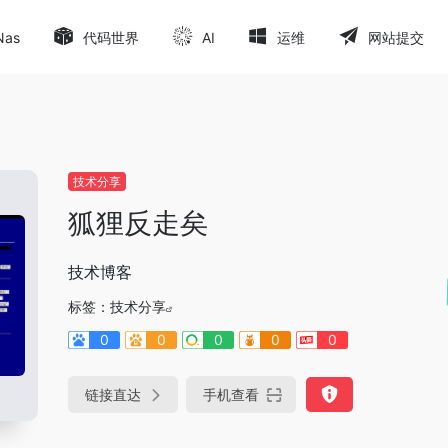
Nas
代码世界
AI
运维
网站提交
技术分享
狐狸反走矣
技术博客
标签：
技术分享
0
0
0
0
0
链接直达
手机查看