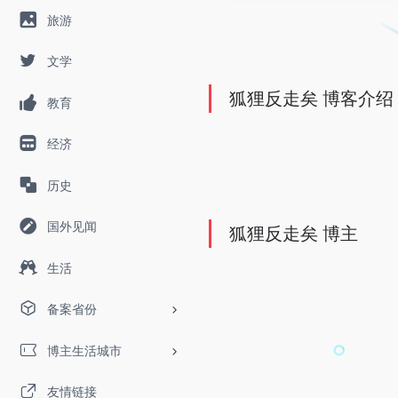
旅游
文学
狐狸反走矣 博客介绍
教育
经济
历史
国外见闻
狐狸反走矣 博主
生活
备案省份
博主生活城市
友情链接