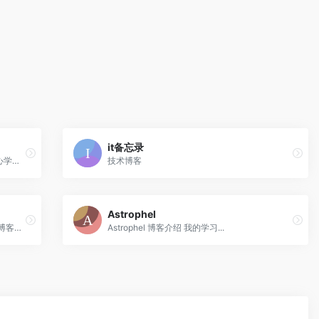
it备忘录
当你的才华撑不起你的野心时，只有静下心学习才是唯一的出路
技术博客
Astrophel
myfreax是一个Linux爱好者和全栈开发者博客，发布Linux，Kotlin，Golang...等文章和教程
Astrophel 博客介绍 我的学习...