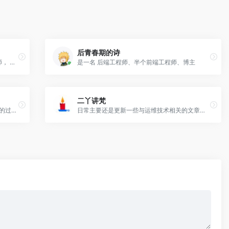
后青春期的诗
微服务框架作者，go语言和rust语言布道师， 百度 Go CMC 委员会主席。
是一名 后端工程师、半个前端工程师、博主
二丫讲梵
记录并分享个人学习Python、JavaScript的过程,分享AI辅助编程的一些经验,以及一些碎碎念。
日常主要还是更新一些与运维技术相关的文章，其他的没什么说的，保证所发是所用，绝对不会无脑复制，希望来到此小站的朋友，能够真正受益。