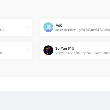
鸟窝
笔记
SuiYan 碎言
..