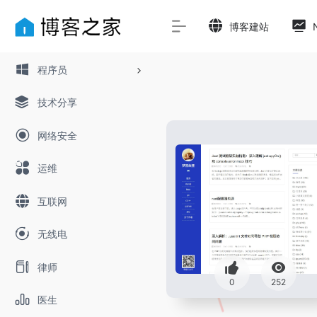
博客建站
程序员
技术分享
网络安全
运维
互联网
无线电
律师
0
252
医生