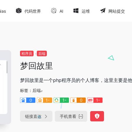
Nas
代码世界
AI
运维
网站提交
程序员
后端
梦回故里
梦回故里是一个php程序员的个人博客，这里主要是他分享的
标签：
后端
0
1-
1-
0
1-
链接直达
手机查看