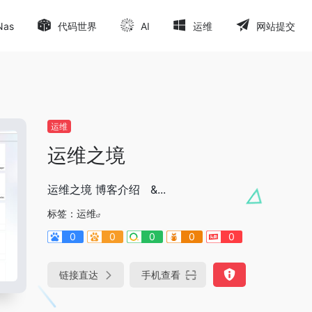
Nas
代码世界
AI
运维
网站提交
运维
运维之境
运维之境 博客介绍 &...
标签：
运维
0
0
0
0
0
链接直达
手机查看