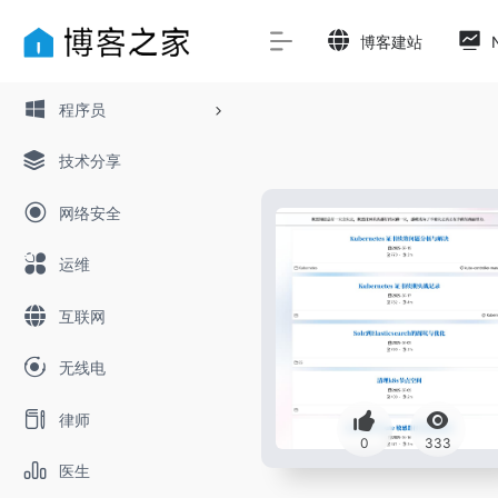
博客建站
程序员
技术分享
网络安全
运维
互联网
无线电
律师
0
333
医生