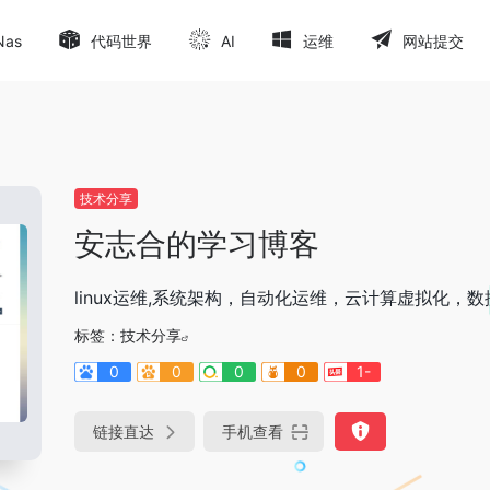
Nas
代码世界
AI
运维
网站提交
技术分享
安志合的学习博客
linux运维,系统架构，自动化运维，云计算虚拟化
标签：
技术分享
0
0
0
0
1-
链接直达
手机查看