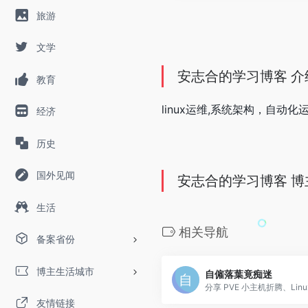
旅游
文学
安志合的学习博客 介
教育
linux运维,系统架构，自
经济
历史
国外见闻
安志合的学习博客 博
生活
相关导航
备案省份
博主生活城市
自僱落葉竟痴迷
友情链接