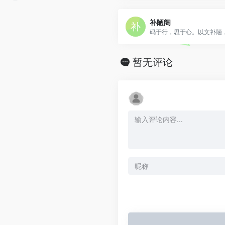
补陋阁
码于行，思于心。以文补陋
暂无评论