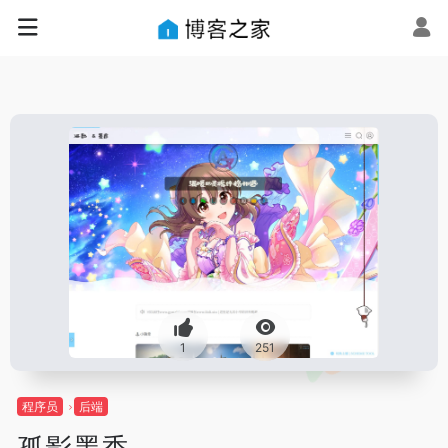
1
251
程序员
后端
孤影墨香