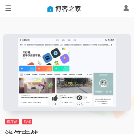
0
225
程序员
后端
浅笑安然