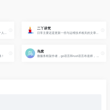
二丫讲梵
分享原创开发技术和服务运营笔记，探索个人开发者成长之道。
日常主要还是更新一些与运维技术相关的文章，其他的没什么说的，保证所发是所用，绝对不会无脑复制，希望来到此小站的朋友，能够真正受益。
鸟窝
滴！
微服务框架作者，go语言和rust语言布道师， 百度 Go CMC 委员会主席。