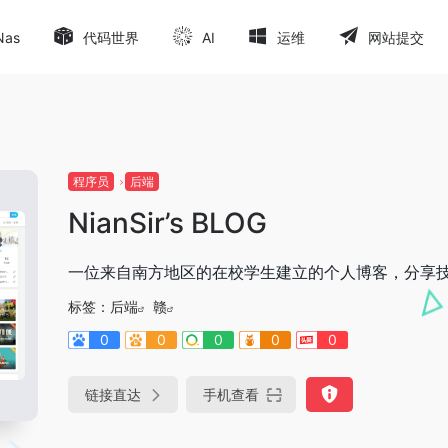
Nas
代码世界
AI
运维
网站提交
程序员
后端
NianSir’s BLOG
一位来自南方地区的在校学生建立的个人博客，分享
标签：
后端
赣
0
0
0
0
0
链接直达
手机查看