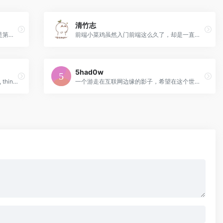
清竹志
博客用于记录个人经验和学习记录，博主是第一目标读者，当然也供大家参考。
前端小菜鸡虽然入门前端这么久了，却是一直玩心较重，导致现在高低不就。
5had0w
A blog website about individual learning, thinking and using
一个游走在互联网边缘的影子，希望在这个世界留下一点痕迹。