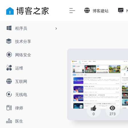
博客建站
程序员
技术分享
网络安全
运维
互联网
无线电
律师
0
273
医生