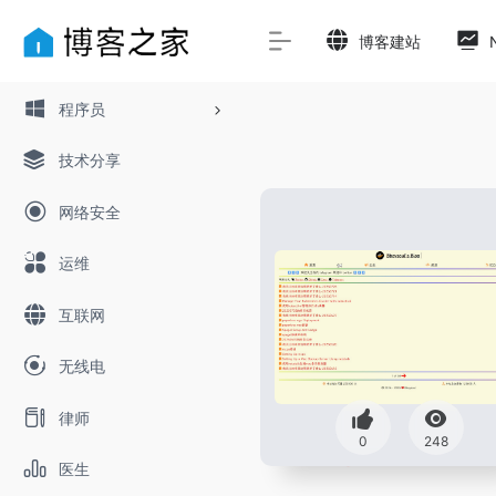
博客建站
程序员
技术分享
网络安全
运维
互联网
无线电
律师
0
248
医生