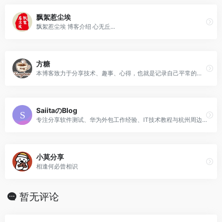
飘絮惹尘埃
飘絮惹尘埃 博客介绍 心无丘...
方糖
本博客致力于分享技术、趣事、心得，也就是记录自己平常的点点滴滴，自己的各种折腾史。
SaiitaのBlog
专注分享软件测试、华为外包工作经验、IT技术教程与杭州周边游玩攻略的个人博客。包含软通动力工作实录、Windows/Linux系统教程、WordPress建站技巧及副业变现经验。
小莫分享
相逢何必曾相识
暂无评论