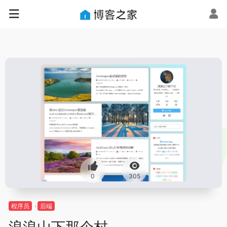
0
305
程序员
后端
浪浪山下那个村