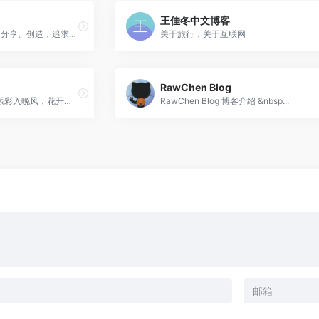
王佳冬中文博客
Pipu的个人网站: 记录学习、分享、创造，追求未来无限可能
关于旅行，关于互联网
RawChen Blog
予怀望幕帘，夕照碧云边。漾彩入晚风，花开青山远。
RawChen Blog 博客介绍 &nbsp...