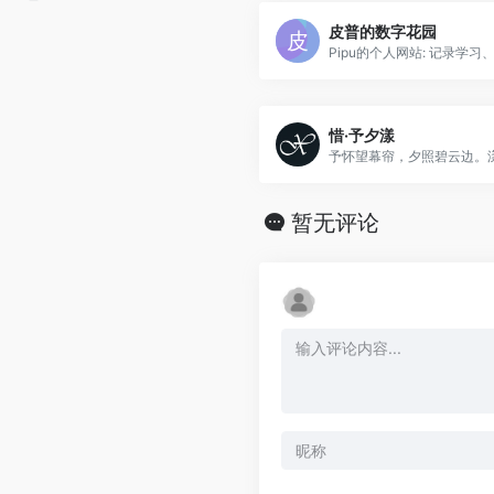
皮普的数字花园
惜·予夕漾
暂无评论