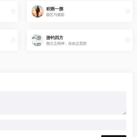
积蒴一掷
园艺与摄影
游钓四方
独立之精神，自由之思想