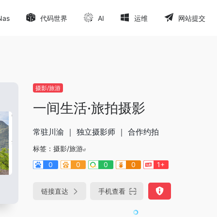
Nas
代码世界
AI
运维
网站提交
摄影/旅游
一间生活·旅拍摄影
常驻川渝 ｜ 独立摄影师 ｜ 合作约拍
标签：
摄影/旅游
0
0
0
0
1+
链接直达
手机查看