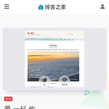
0
304
生活
爱.一起.你