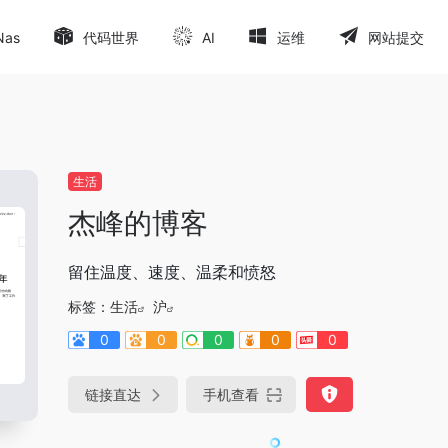
Nas
代码世界
AI
运维
网站提交
生活
杰峰的博客
留住温度、速度、温柔和愤怒
标签：
生活
沪
0
0
0
0
0
链接直达
手机查看