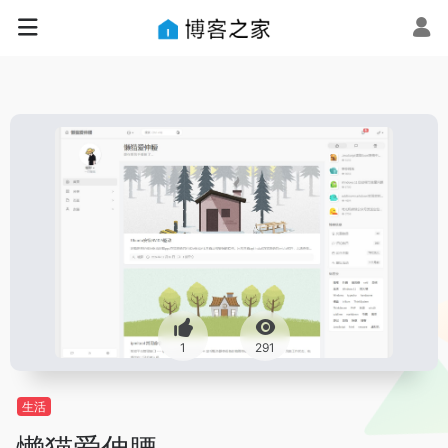
1
291
生活
懒猫爱伸腰