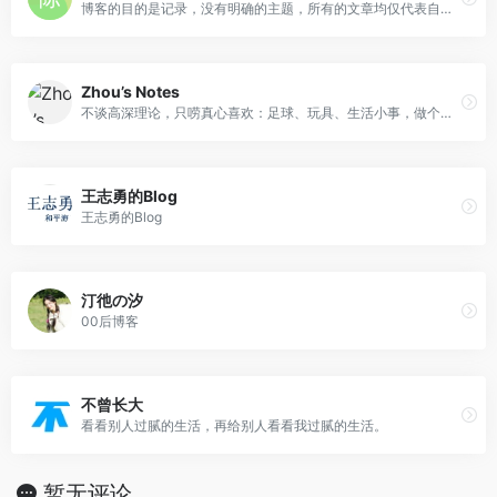
博客的目的是记录，没有明确的主题，所有的文章均仅代表自己。物质满足和精神满足，总有一个要在路上。
Zhou’s Notes
不谈高深理论，只唠真心喜欢：足球、玩具、生活小事，做个有温度的个人分享站
王志勇的Blog
王志勇的Blog
汀彵の汐
00后博客
不曾长大
看看别人过腻的生活，再给别人看看我过腻的生活。
暂无评论