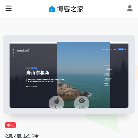
0
295
生活
漫漫长路