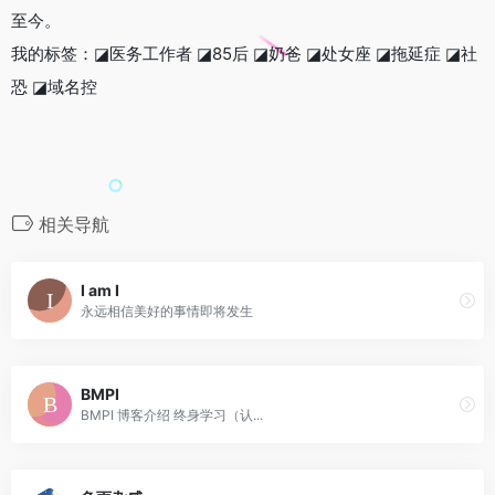
至今。
我的标签：◪医务工作者 ◪85后 ◪奶爸 ◪处女座 ◪拖延症 ◪社
恐 ◪域名控
相关导航
I am I
永远相信美好的事情即将发生
BMPI
BMPI 博客介绍 终身学习（认...